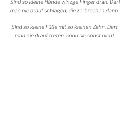
Sind so kleine Hände winzge Finger dran. Darf
man nie drauf schlagen, die zerbrechen dann.
Sind so kleine Füße mit so kleinen Zehn. Darf
man nie drauf treten, könn sie sonst nicht
gehn.
Sind so kleine Ohren scharf, und ihr
erlaubt.Darf man nie zerbrüllen, werden davon
taub.
Sind so kleine Münder sprechen alles aus. Darf
man nie verbieten, kommt sonst nichts mehr
raus.
Sind so klare Augen die noch alles sehn. Darf