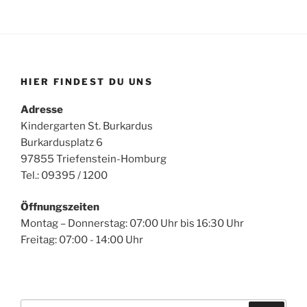
u
h
n
t
c
s
e
h
t
n
e
-
a
u
HIER FINDEST DU UNS
N
l
n
a
t
Adresse
d
v
Kindergarten St. Burkardus
u
A
i
Burkardusplatz 6
n
n
g
97855 Triefenstein-Homburg
g
s
a
Tel.: 09395 / 1200
e
t
i
n
i
Öffnungszeiten
c
o
Montag – Donnerstag: 07:00 Uhr bis 16:30 Uhr
h
Freitag: 07:00 - 14:00 Uhr
n
t
e
n