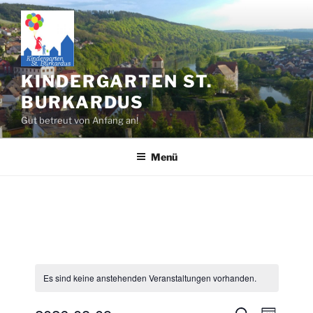
Zum
Inhalt
springen
KINDERGARTEN ST.
BURKARDUS
Gut betreut von Anfang an!
Menü
Es sind keine anstehenden Veranstaltungen vorhanden.
V