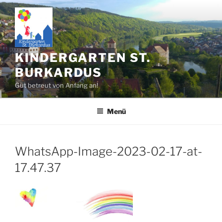
Zum
Inhalt
springen
KINDERGARTEN ST.
BURKARDUS
Gut betreut von Anfang an!
Menü
WhatsApp-Image-2023-02-17-at-
17.47.37