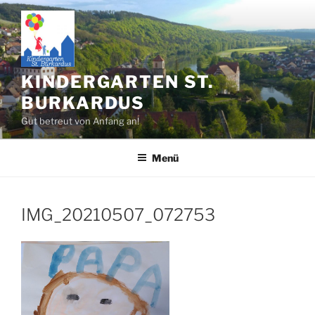
Zum
Inhalt
springen
KINDERGARTEN ST.
BURKARDUS
Gut betreut von Anfang an!
Menü
IMG_20210507_072753