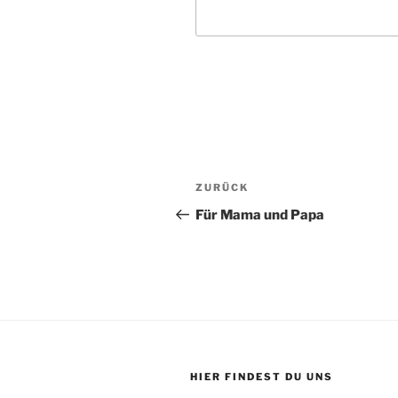
Beitragsnavigation
Vorheriger
ZURÜCK
Beitrag
Für Mama und Papa
HIER FINDEST DU UNS