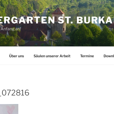
ERGARTEN ST. BURK
 Anfang an!
Über uns
Säulen unserer Arbeit
Termine
Downl
_072816