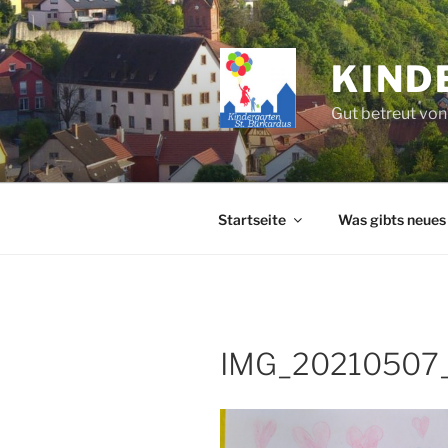
Zum
Inhalt
springen
KIND
Gut betreut von
Startseite
Was gibts neues
IMG_20210507