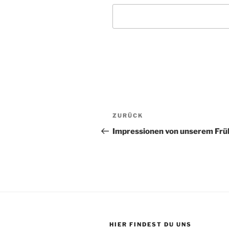
Beitragsnavigation
Vorheriger
ZURÜCK
Beitrag
Impressionen von unserem Frü
HIER FINDEST DU UNS