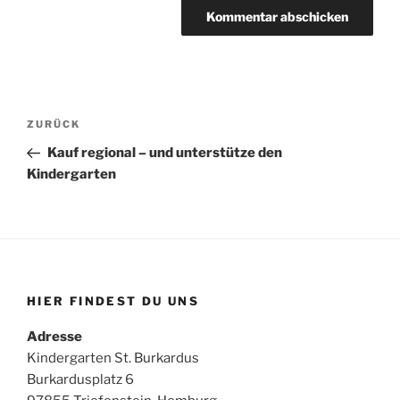
Beitragsnavigation
Vorheriger
ZURÜCK
Beitrag
Kauf regional – und unterstütze den
Kindergarten
HIER FINDEST DU UNS
Adresse
Kindergarten St. Burkardus
Burkardusplatz 6