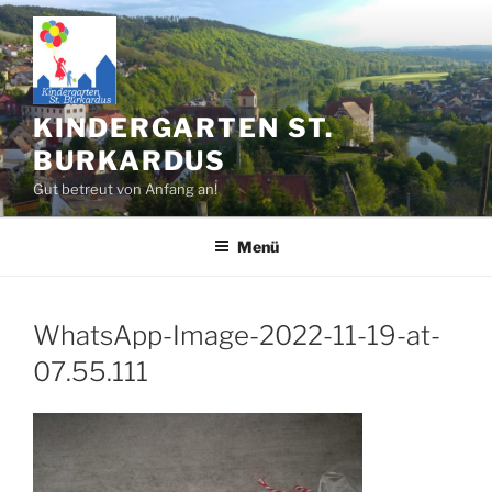
Zum
Inhalt
springen
KINDERGARTEN ST.
BURKARDUS
Gut betreut von Anfang an!
Menü
WhatsApp-Image-2022-11-19-at-
07.55.111