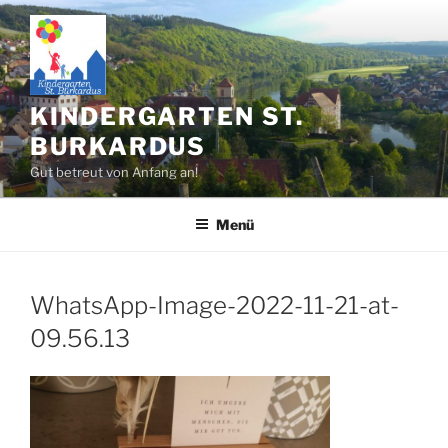
Zum
Inhalt
springen
KINDERGARTEN ST.
BURKARDUS
Gut betreut von Anfang an!
Menü
WhatsApp-Image-2022-11-21-at-
09.56.13