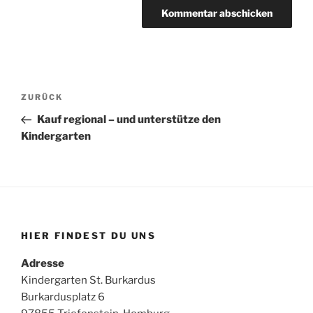
Beitragsnavigation
Vorheriger
ZURÜCK
Beitrag
Kauf regional – und unterstütze den
Kindergarten
HIER FINDEST DU UNS
Adresse
Kindergarten St. Burkardus
Burkardusplatz 6