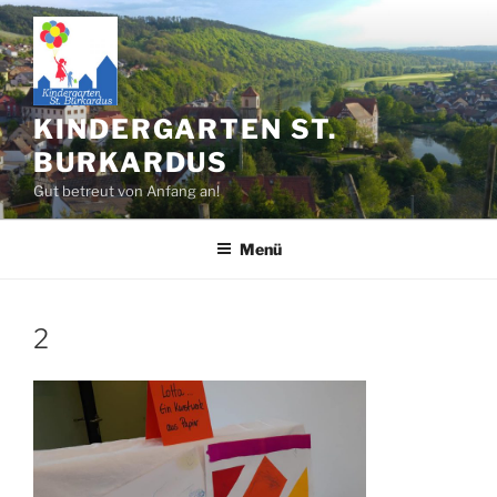
Zum
Inhalt
springen
KINDERGARTEN ST.
BURKARDUS
Gut betreut von Anfang an!
Menü
2