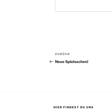
Beitragsnavigation
Vorheriger
ZURÜCK
Beitrag
Neue Spielsachen!
HIER FINDEST DU UNS