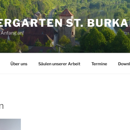
ERGARTEN ST. BURK
 Anfang an!
Über uns
Säulen unserer Arbeit
Termine
Downl
n