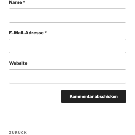
Name
*
E-Mail-Adresse
*
Website
Beitragsnavigation
Vorheriger
ZURÜCK