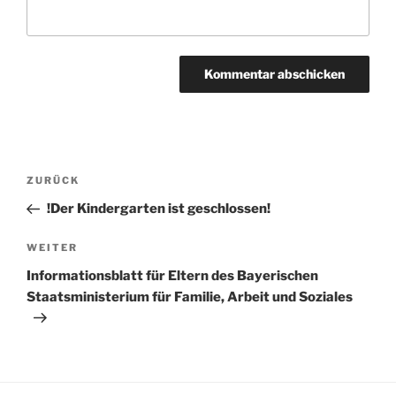
Beitragsnavigation
Vorheriger
ZURÜCK
Beitrag
!Der Kindergarten ist geschlossen!
Nächster
WEITER
Beitrag
Informationsblatt für Eltern des Bayerischen
Staatsministerium für Familie, Arbeit und Soziales