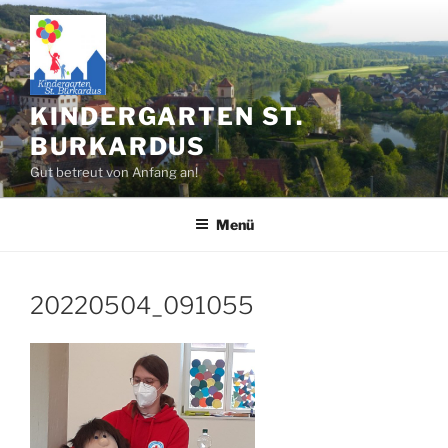
Zum
Inhalt
springen
KINDERGARTEN ST.
BURKARDUS
Gut betreut von Anfang an!
Menü
20220504_091055