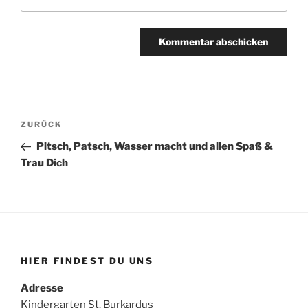
Beitragsnavigation
Vorheriger
ZURÜCK
Beitrag
Pitsch, Patsch, Wasser macht und allen Spaß &
Trau Dich
HIER FINDEST DU UNS
Adresse
Kindergarten St. Burkardus