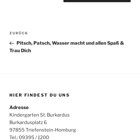
Beitragsnavigation
Vorheriger
ZURÜCK
Beitrag
Pitsch, Patsch, Wasser macht und allen Spaß &
Trau Dich
HIER FINDEST DU UNS
Adresse
Kindergarten St. Burkardus
Burkardusplatz 6
97855 Triefenstein-Homburg
Tel.: 09395 / 1200