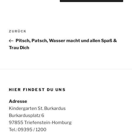
Beitragsnavigation
Vorheriger
ZURÜCK
Beitrag
Pitsch, Patsch, Wasser macht und allen Spaß &
Trau Dich
HIER FINDEST DU UNS
Adresse
Kindergarten St. Burkardus
Burkardusplatz 6
97855 Triefenstein-Homburg
Tel.: 09395 / 1200