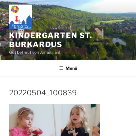
Zum
Inhalt
springen
KINDERGARTEN ST.
BURKARDUS
Gut betreut von Anfang an!
Menü
20220504_100839