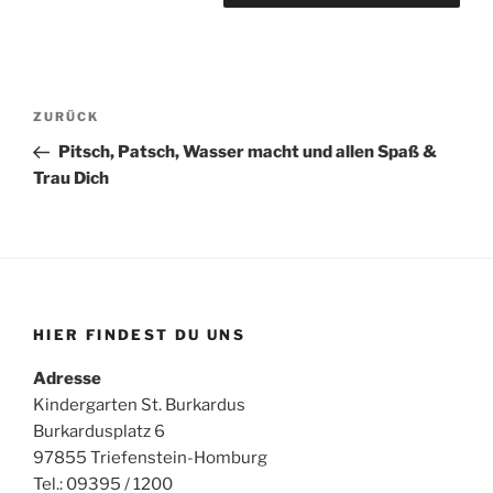
Beitragsnavigation
Vorheriger
ZURÜCK
Beitrag
Pitsch, Patsch, Wasser macht und allen Spaß &
Trau Dich
HIER FINDEST DU UNS
Adresse
Kindergarten St. Burkardus
Burkardusplatz 6
97855 Triefenstein-Homburg
Tel.: 09395 / 1200