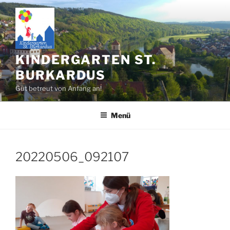
Zum
Inhalt
springen
KINDERGARTEN ST.
BURKARDUS
Gut betreut von Anfang an!
Menü
20220506_092107