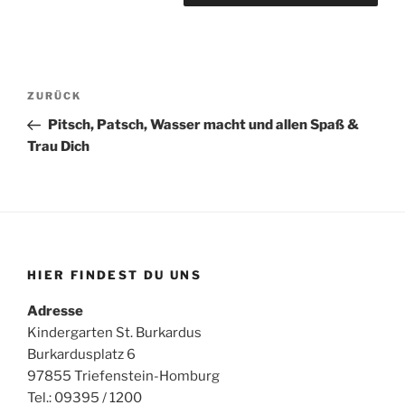
Beitragsnavigation
Vorheriger
ZURÜCK
Beitrag
Pitsch, Patsch, Wasser macht und allen Spaß &
Trau Dich
HIER FINDEST DU UNS
Adresse
Kindergarten St. Burkardus
Burkardusplatz 6
97855 Triefenstein-Homburg
Tel.: 09395 / 1200