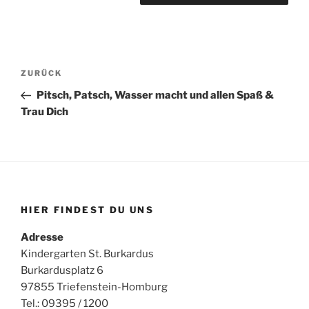
Beitragsnavigation
Vorheriger
ZURÜCK
Beitrag
Pitsch, Patsch, Wasser macht und allen Spaß &
Trau Dich
HIER FINDEST DU UNS
Adresse
Kindergarten St. Burkardus
Burkardusplatz 6
97855 Triefenstein-Homburg
Tel.: 09395 / 1200