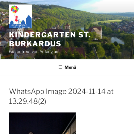
Zum
Inhalt
springen
KINDERGARTEN ST.
BURKARDUS
Gut betreut von Anfang an!
Menü
WhatsApp Image 2024-11-14 at
13.29.48(2)