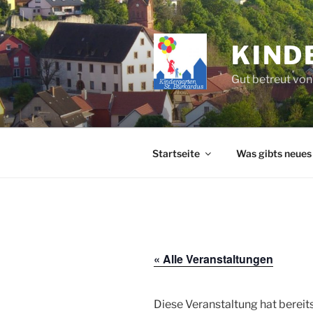
Zum
Inhalt
springen
KIND
Gut betreut von
Startseite
Was gibts neues
« Alle Veranstaltungen
Diese Veranstaltung hat bereit