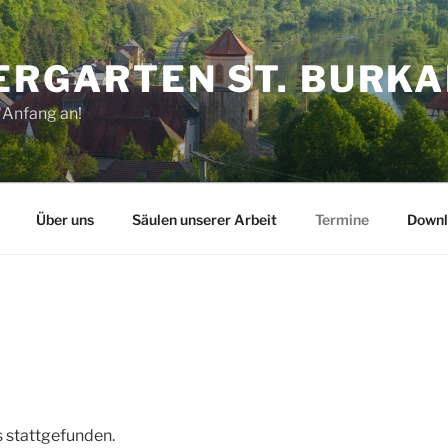
ERGARTEN ST. BURK
 Anfang an!
Über uns
Säulen unserer Arbeit
Termine
Downl
s stattgefunden.