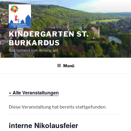
Zum
Inhalt
springen
KINDERGARTEN ST.
BURKARDUS
Gut betreut von Anfang an!
Menü
« Alle Veranstaltungen
Diese Veranstaltung hat bereits stattgefunden.
interne Nikolausfeier