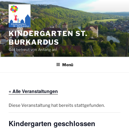
Zum
Inhalt
springen
KINDERGARTEN ST.
BURKARDUS
Gut betreut von Anfang an!
Menü
« Alle Veranstaltungen
Diese Veranstaltung hat bereits stattgefunden.
Kindergarten geschlossen