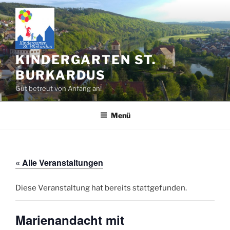
Zum
Inhalt
springen
KINDERGARTEN ST.
BURKARDUS
Gut betreut von Anfang an!
Menü
« Alle Veranstaltungen
Diese Veranstaltung hat bereits stattgefunden.
Marienandacht mit