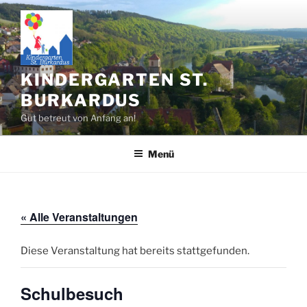
Zum
Inhalt
springen
KINDERGARTEN ST.
BURKARDUS
Gut betreut von Anfang an!
Menü
« Alle Veranstaltungen
Diese Veranstaltung hat bereits stattgefunden.
Schulbesuch