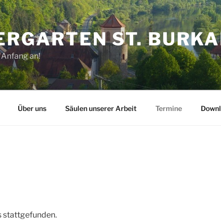
ERGARTEN ST. BURK
 Anfang an!
Über uns
Säulen unserer Arbeit
Termine
Downl
s stattgefunden.