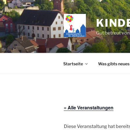
Zum
Inhalt
springen
KIND
Gut betreut von
Startseite
Was gibts neues
« Alle Veranstaltungen
Diese Veranstaltung hat bereit