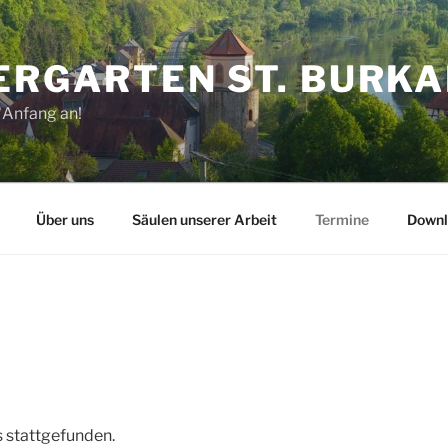
ERGARTEN ST. BURK
 Anfang an!
Über uns
Säulen unserer Arbeit
Termine
Downl
s stattgefunden.