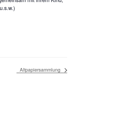
u.s.w.)
Altpapiersammlung