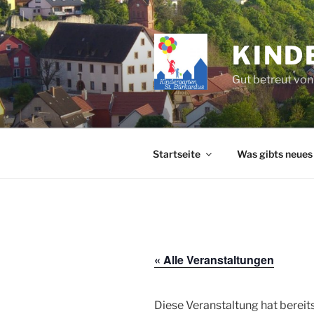
Zum
Inhalt
springen
KIND
Gut betreut von
Startseite
Was gibts neues
« Alle Veranstaltungen
Diese Veranstaltung hat bereit