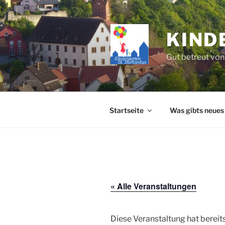
Zum
Inhalt
springen
KIND
Gut betreut von
Startseite
Was gibts neues
« Alle Veranstaltungen
Diese Veranstaltung hat bereit