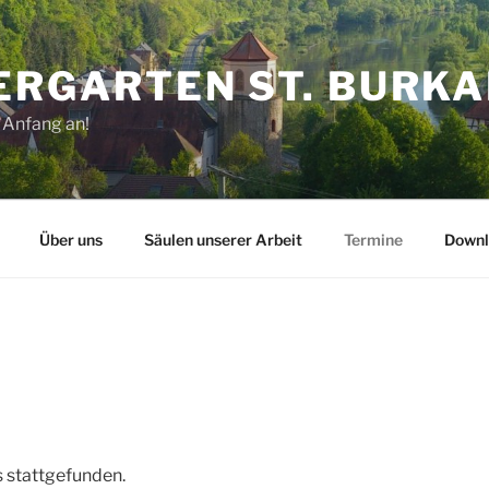
ERGARTEN ST. BURK
 Anfang an!
Über uns
Säulen unserer Arbeit
Termine
Downl
s stattgefunden.