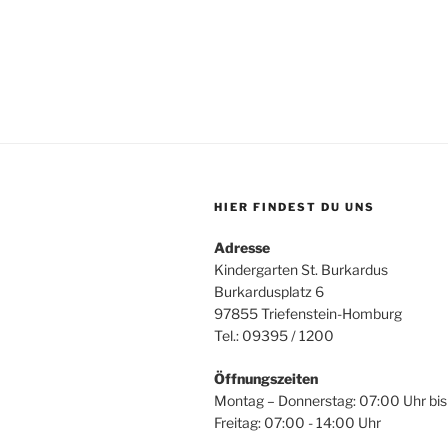
a
s
e
r
l
i
a
t
c
n
s
u
h
t
n
t
a
l
g
e
HIER FINDEST DU UNS
t
e
n
u
Adresse
n
Kindergarten St. Burkardus
n
,
g
Burkardusplatz 6
N
e
97855 Triefenstein-Homburg
n
Tel.: 09395 / 1200
a
S
Öffnungszeiten
v
c
Montag – Donnerstag: 07:00 Uhr bis
h
i
Freitag: 07:00 - 14:00 Uhr
l