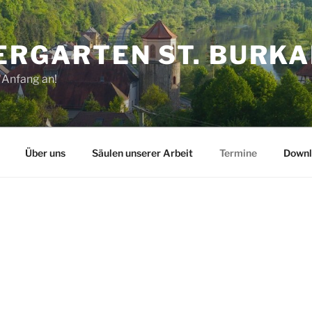
ERGARTEN ST. BURK
 Anfang an!
Über uns
Säulen unserer Arbeit
Termine
Downl