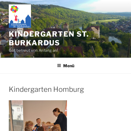
Zum
Inhalt
springen
KINDERGARTEN ST.
BURKARDUS
Gut betreut von Anfang an!
Menü
Kindergarten Homburg