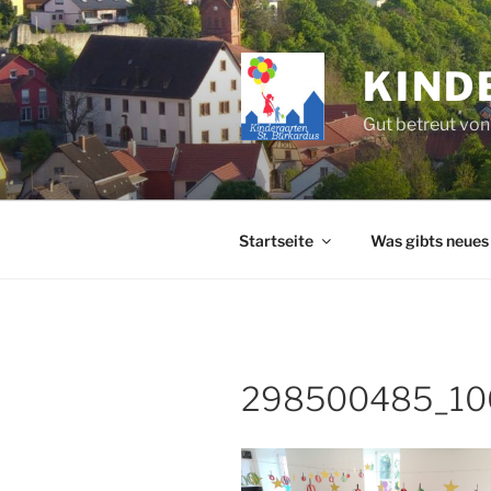
Zum
Inhalt
springen
KIND
Gut betreut von
Startseite
Was gibts neues
298500485_10