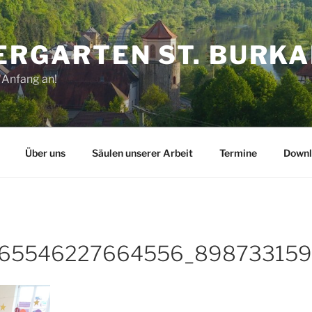
ERGARTEN ST. BURK
 Anfang an!
Über uns
Säulen unserer Arbeit
Termine
Downl
65546227664556_898733159