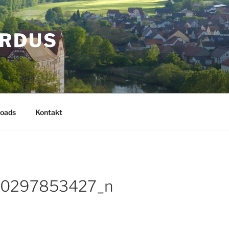
ARDUS
oads
Kontakt
0297853427_n