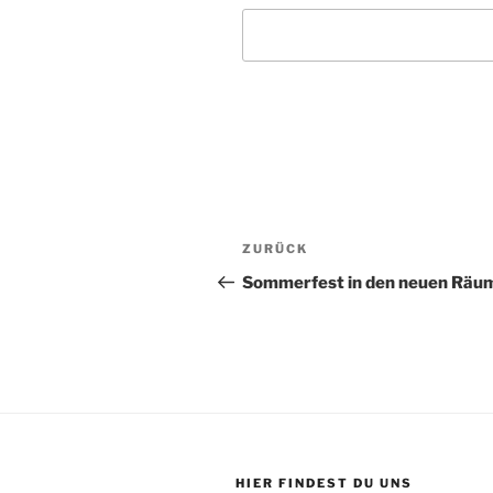
Beitragsnavigation
Vorheriger
ZURÜCK
Beitrag
Sommerfest in den neuen Räu
HIER FINDEST DU UNS