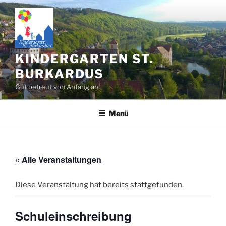
Zum
Inhalt
springen
KINDERGARTEN ST.
BURKARDUS
Gut betreut von Anfang an!
Menü
« Alle Veranstaltungen
Diese Veranstaltung hat bereits stattgefunden.
Schuleinschreibung