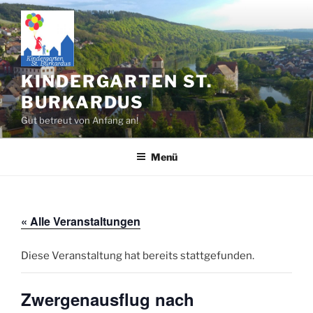
Zum
Inhalt
springen
KINDERGARTEN ST.
BURKARDUS
Gut betreut von Anfang an!
Menü
« Alle Veranstaltungen
Diese Veranstaltung hat bereits stattgefunden.
Zwergenausflug nach