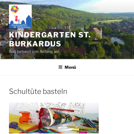
Zum
Inhalt
springen
KINDERGARTEN ST.
BURKARDUS
Gut betreut von Anfang an!
Menü
Schultüte basteln